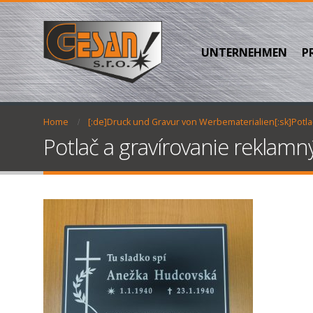
UNTERNEHMEN
P
Home
[:de]Druck und Gravur von Werbematerialien[:sk]Potla
Potlač a gravírovanie reklam