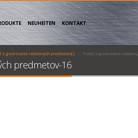
RODUKTE
NEUHEITEN
KONTAKT
č a gravírovanie reklamných predmetov[:]
Potlač a gravírovanie reklam
ných predmetov-16