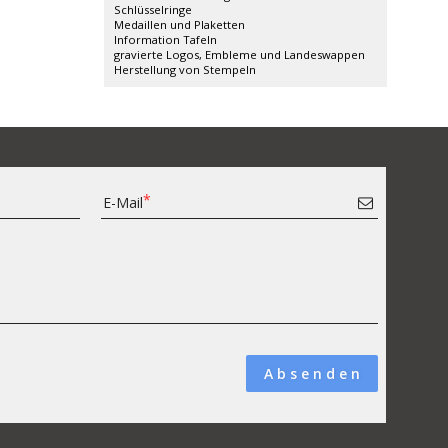
Schlüsselringe
Medaillen und Plaketten
Information Tafeln
gravierte Logos, Embleme und Landeswappen
Herstellung von Stempeln
E-Mail
A b s e n d e n