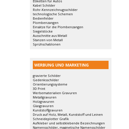
Etiketten für Autos
Kabel Schilder
Rohr-Kennzeichnugsschilder
technologische Schemen
Bedienfelder
Plombenzangen
Einsätze für die Plombenzangen
Siegelstöcke
Ausschnitte aus Metall
Stanzen von Metall
Sprühschablonen
WERBUNG UND MARKETING
gravierte Schilder
Gedenksschilder
Orientierungssysteme
3D Print
Werbematerialien Gravuren
Metallgravuren
Holzgravuren
Glasgravuren
Kunststoffgravuren
Druck auf Holz, Metall, Kunststoff und Leinen
Schneideplotter Grafik
Aufkleber und selbstklebende Bezeichnungen
Namensschilder, magnetische Namensschilder