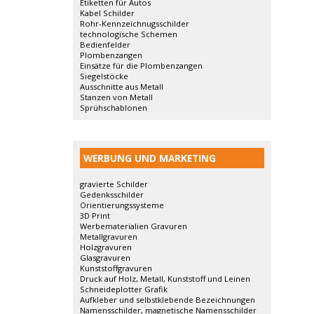
Etiketten für Autos
Kabel Schilder
Rohr-Kennzeichnugsschilder
technologische Schemen
Bedienfelder
Plombenzangen
Einsätze für die Plombenzangen
Siegelstöcke
Ausschnitte aus Metall
Stanzen von Metall
Sprühschablonen
WERBUNG UND MARKETING
gravierte Schilder
Gedenksschilder
Orientierungssysteme
3D Print
Werbematerialien Gravuren
Metallgravuren
Holzgravuren
Glasgravuren
Kunststoffgravuren
Druck auf Holz, Metall, Kunststoff und Leinen
Schneideplotter Grafik
Aufkleber und selbstklebende Bezeichnungen
Namensschilder, magnetische Namensschilder