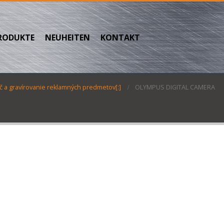
RODUKTE
NEUHEITEN
KONTAKT
č a gravírovanie reklamných predmetov[:]
OLYMPUS DIGITAL CAMERA