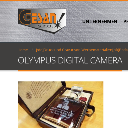
UNTERNEHMEN
P
Home
[:de]Druck und Gravur von Werbematerialien[:sk]Potla
OLYMPUS DIGITAL CAMERA