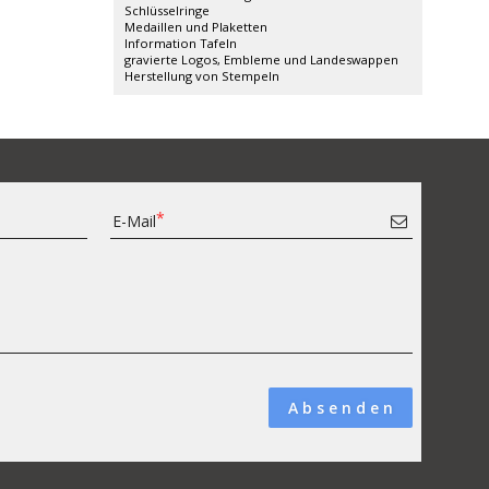
Schlüsselringe
Medaillen und Plaketten
Information Tafeln
gravierte Logos, Embleme und Landeswappen
Herstellung von Stempeln
E-Mail
A b s e n d e n