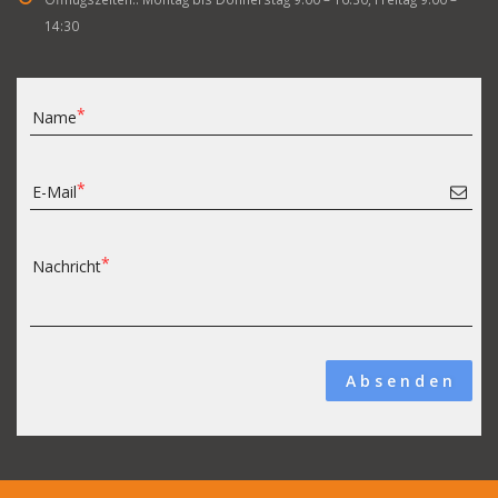
14:30
Name
E-Mail
Nachricht
A b s e n d e n