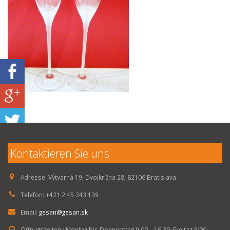
Kontaktieren Sie uns
Adresse:
Výtvarná 19, Dvojkrížna 28, 82106 Bratislava
Telefon:
+421 2 45 243 139
Email:
gesan@gesan.sk
Öffnugszeiten::
Montag bis Donnerstag 9:00 – 16:30, Freitag 9:00 –