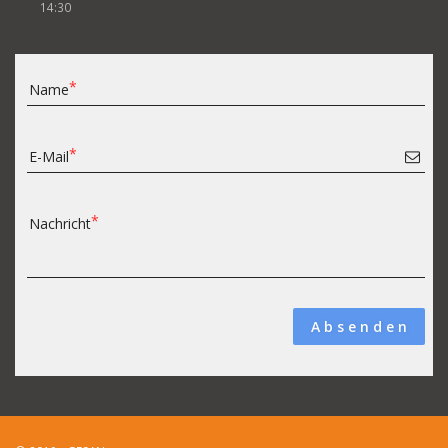
14:30
Name
E-Mail
Nachricht
A b s e n d e n